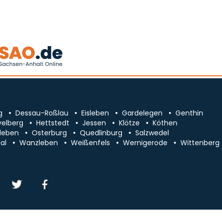
g
Dessau-Roßlau
Eisleben
Gardelegen
Genthin
velberg
Hettstedt
Jessen
Klötze
Köthen
leben
Osterburg
Quedlinburg
Salzwedel
al
Wanzleben
Weißenfels
Wernigerode
Wittenberg