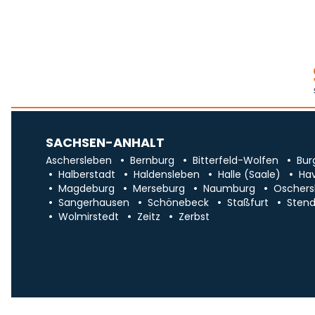
SACHSEN-ANHALT
Aschersleben
Bernburg
Bitterfeld-Wolfen
Bur
Halberstadt
Haldensleben
Halle (Saale)
Ha
Magdeburg
Merseburg
Naumburg
Oschers
Sangerhausen
Schönebeck
Staßfurt
Stend
Wolmirstedt
Zeitz
Zerbst