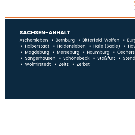
SACHSEN-ANHALT
Aschersleben
Bernburg
Bitterfeld-Wolfen
Bur
Halberstadt
Haldensleben
Halle (Saale)
Ha
Magdeburg
Merseburg
Naumburg
Oschers
Sangerhausen
Schönebeck
Staßfurt
Stend
Wolmirstedt
Zeitz
Zerbst
Impr
Über uns
Traueranzeigen in Sa