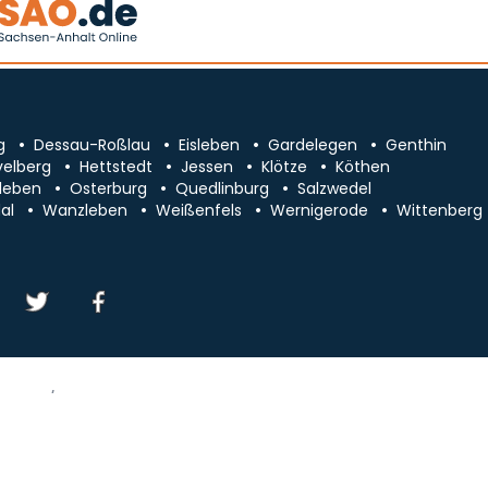
g
Dessau-Roßlau
Eisleben
Gardelegen
Genthin
velberg
Hettstedt
Jessen
Klötze
Köthen
leben
Osterburg
Quedlinburg
Salzwedel
al
Wanzleben
Weißenfels
Wernigerode
Wittenberg
essum/Kontakt
Datenschutz
chsen-Anhalt
Cookie-Einstellungen