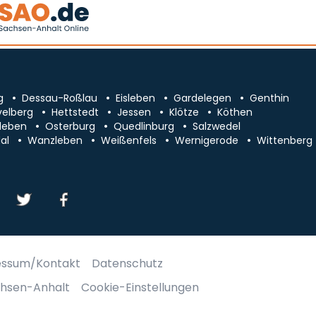
g
Dessau-Roßlau
Eisleben
Gardelegen
Genthin
velberg
Hettstedt
Jessen
Klötze
Köthen
leben
Osterburg
Quedlinburg
Salzwedel
al
Wanzleben
Weißenfels
Wernigerode
Wittenberg
essum/Kontakt
Datenschutz
chsen-Anhalt
Cookie-Einstellungen