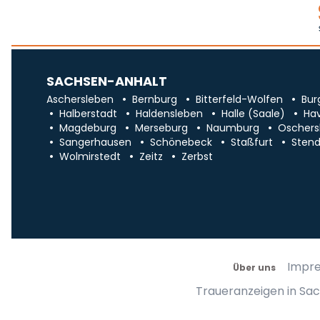
SACHSEN-ANHALT
Aschersleben
Bernburg
Bitterfeld-Wolfen
Bur
Halberstadt
Haldensleben
Halle (Saale)
Ha
Magdeburg
Merseburg
Naumburg
Oschers
Sangerhausen
Schönebeck
Staßfurt
Stend
Wolmirstedt
Zeitz
Zerbst
Impr
Über uns
Traueranzeigen in Sa