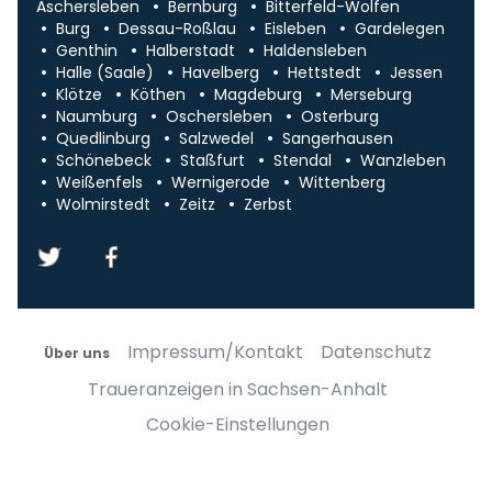
Aschersleben
Bernburg
Bitterfeld-Wolfen
Burg
Dessau-Roßlau
Eisleben
Gardelegen
Genthin
Halberstadt
Haldensleben
Halle (Saale)
Havelberg
Hettstedt
Jessen
Klötze
Köthen
Magdeburg
Merseburg
Naumburg
Oschersleben
Osterburg
Quedlinburg
Salzwedel
Sangerhausen
Schönebeck
Staßfurt
Stendal
Wanzleben
Weißenfels
Wernigerode
Wittenberg
Wolmirstedt
Zeitz
Zerbst
Impressum/Kontakt
Datenschutz
Über uns
Traueranzeigen in Sachsen-Anhalt
Cookie-Einstellungen