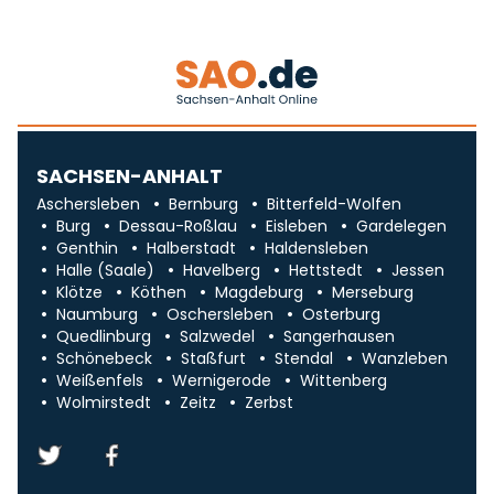
SACHSEN-ANHALT
Aschersleben
Bernburg
Bitterfeld-Wolfen
Burg
Dessau-Roßlau
Eisleben
Gardelegen
Genthin
Halberstadt
Haldensleben
Halle (Saale)
Havelberg
Hettstedt
Jessen
Klötze
Köthen
Magdeburg
Merseburg
Naumburg
Oschersleben
Osterburg
Quedlinburg
Salzwedel
Sangerhausen
Schönebeck
Staßfurt
Stendal
Wanzleben
Weißenfels
Wernigerode
Wittenberg
Wolmirstedt
Zeitz
Zerbst