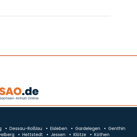
g
Dessau-Roßlau
Eisleben
Gardelegen
Genthin
velberg
Hettstedt
Jessen
Klötze
Köthen