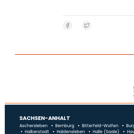
SACHSEN-ANHALT
Aschersleben
Bernburg
Bitterfeld-Wolfen
Bur
Halberstadt
Haldensleben
Halle (Saale)
Ha