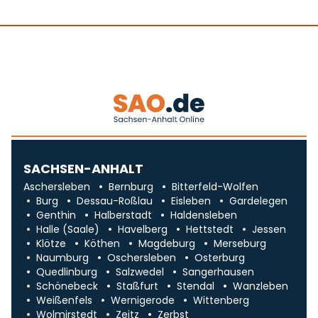
SACHSEN-ANHALT
Aschersleben
Bernburg
Bitterfeld-Wolfen
Burg
Dessau-Roßlau
Eisleben
Gardelegen
Genthin
Halberstadt
Haldensleben
Halle (Saale)
Havelberg
Hettstedt
Jessen
Klötze
Köthen
Magdeburg
Merseburg
Naumburg
Oschersleben
Osterburg
Quedlinburg
Salzwedel
Sangerhausen
Schönebeck
Staßfurt
Stendal
Wanzleben
Weißenfels
Wernigerode
Wittenberg
Wolmirstedt
Zeitz
Zerbst