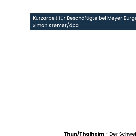
Kurzarbeit für Beschäftigte bei Meyer Burge
Simon Kremer/dpa
Thun/Thalheim
- Der Schweiz