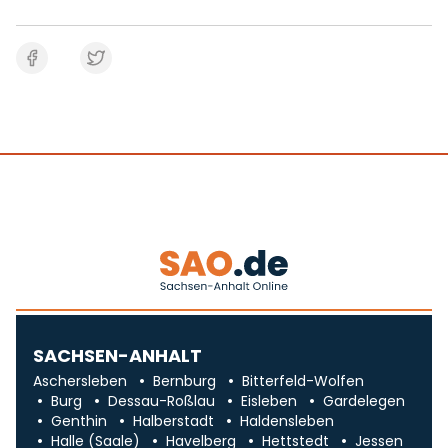
SACHSEN-ANHALT
Aschersleben
Bernburg
Bitterfeld-Wolfen
Burg
Dessau-Roßlau
Eisleben
Gardelegen
Genthin
Halberstadt
Haldensleben
Halle (Saale)
Havelberg
Hettstedt
Jessen