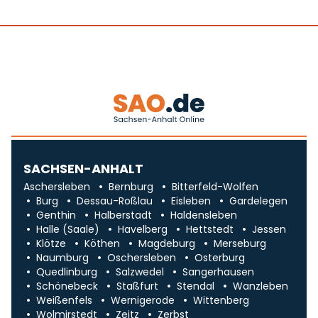
SACHSEN-ANHALT
Aschersleben
Bernburg
Bitterfeld-Wolfen
Burg
Dessau-Roßlau
Eisleben
Gardelegen
Genthin
Halberstadt
Haldensleben
Halle (Saale)
Havelberg
Hettstedt
Jessen
Klötze
Köthen
Magdeburg
Merseburg
Naumburg
Oschersleben
Osterburg
Quedlinburg
Salzwedel
Sangerhausen
Schönebeck
Staßfurt
Stendal
Wanzleben
Weißenfels
Wernigerode
Wittenberg
Wolmirstedt
Zeitz
Zerbst