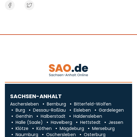
SACHSEN-ANHALT
Aschersleben
Bernburg
Bitterfeld-Wolfen
Burg
Dessau-Roßlau
Eisleben
Gardelegen
Genthin
Halberstadt
Haldensleben
Halle (Saale)
Havelberg
Hettstedt
Jessen
Klötze
Köthen
Magdeburg
Merseburg
Naumburg
Oschersleben
Osterburg