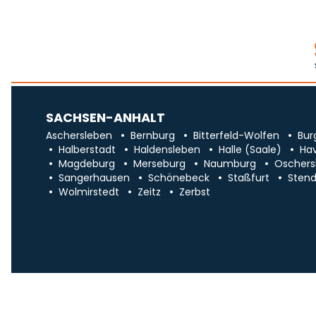
SACHSEN-ANHALT
Aschersleben
Bernburg
Bitterfeld-Wolfen
Bur
Halberstadt
Haldensleben
Halle (Saale)
Ha
Magdeburg
Merseburg
Naumburg
Oschers
Sangerhausen
Schönebeck
Staßfurt
Stend
Wolmirstedt
Zeitz
Zerbst
Impr
Über uns