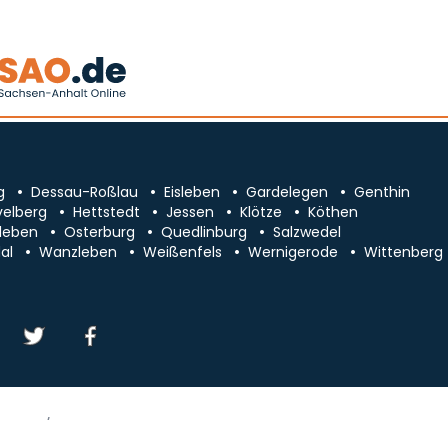
g
Dessau-Roßlau
Eisleben
Gardelegen
Genthin
velberg
Hettstedt
Jessen
Klötze
Köthen
leben
Osterburg
Quedlinburg
Salzwedel
al
Wanzleben
Weißenfels
Wernigerode
Wittenberg
essum/Kontakt
Datenschutz