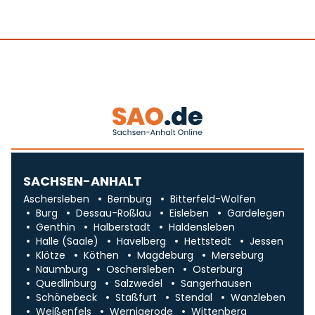
SACHSEN-ANHALT
Aschersleben
Bernburg
Bitterfeld-Wolfen
Burg
Dessau-Roßlau
Eisleben
Gardelegen
Genthin
Halberstadt
Haldensleben
Halle (Saale)
Havelberg
Hettstedt
Jessen
Klötze
Köthen
Magdeburg
Merseburg
Naumburg
Oschersleben
Osterburg
Quedlinburg
Salzwedel
Sangerhausen
Schönebeck
Staßfurt
Stendal
Wanzleben
Weißenfels
Wernigerode
Wittenberg