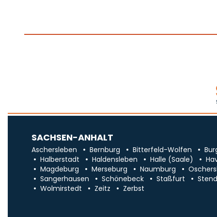
SACHSEN-ANHALT
Aschersleben
Bernburg
Bitterfeld-Wolfen
Bur
Halberstadt
Haldensleben
Halle (Saale)
Ha
Magdeburg
Merseburg
Naumburg
Oschers
Sangerhausen
Schönebeck
Staßfurt
Stend
Wolmirstedt
Zeitz
Zerbst