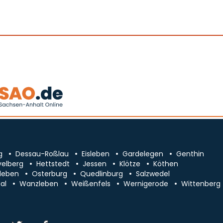
g
Dessau-Roßlau
Eisleben
Gardelegen
Genthin
velberg
Hettstedt
Jessen
Klötze
Köthen
leben
Osterburg
Quedlinburg
Salzwedel
al
Wanzleben
Weißenfels
Wernigerode
Wittenberg