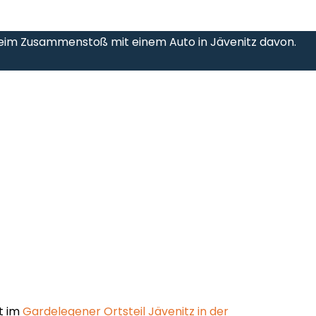
beim Zusammenstoß mit einem Auto in Jävenitz davon.
st im
Gardelegener Ortsteil Jävenitz in der