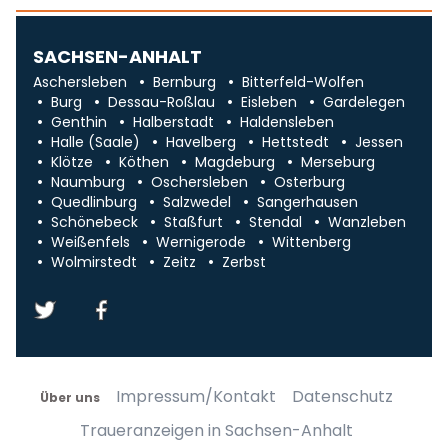
SACHSEN-ANHALT
Aschersleben
Bernburg
Bitterfeld-Wolfen
Burg
Dessau-Roßlau
Eisleben
Gardelegen
Genthin
Halberstadt
Haldensleben
Halle (Saale)
Havelberg
Hettstedt
Jessen
Klötze
Köthen
Magdeburg
Merseburg
Naumburg
Oschersleben
Osterburg
Quedlinburg
Salzwedel
Sangerhausen
Schönebeck
Staßfurt
Stendal
Wanzleben
Weißenfels
Wernigerode
Wittenberg
Wolmirstedt
Zeitz
Zerbst
Impressum/Kontakt
Datenschutz
Über uns
Traueranzeigen in Sachsen-Anhalt