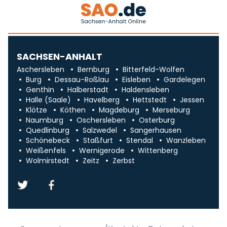
SACHSEN-ANHALT
Aschersleben
Bernburg
Bitterfeld-Wolfen
Burg
Dessau-Roßlau
Eisleben
Gardelegen
Genthin
Halberstadt
Haldensleben
Halle (Saale)
Havelberg
Hettstedt
Jessen
Klötze
Köthen
Magdeburg
Merseburg
Naumburg
Oschersleben
Osterburg
Quedlinburg
Salzwedel
Sangerhausen
Schönebeck
Staßfurt
Stendal
Wanzleben
Weißenfels
Wernigerode
Wittenberg
Wolmirstedt
Zeitz
Zerbst