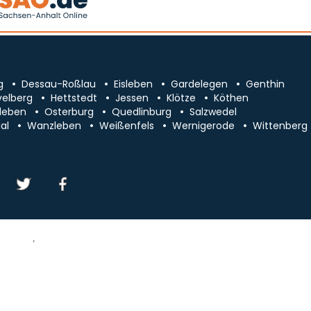
g
Dessau-Roßlau
Eisleben
Gardelegen
Genthin
velberg
Hettstedt
Jessen
Klötze
Köthen
leben
Osterburg
Quedlinburg
Salzwedel
al
Wanzleben
Weißenfels
Wernigerode
Wittenberg
essum/Kontakt
Datenschutz
chsen-Anhalt
Cookie-Einstellungen