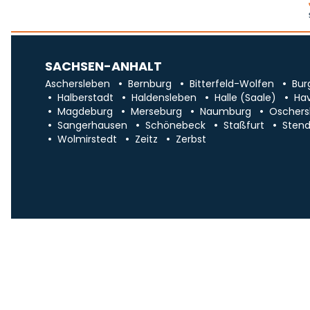
SACHSEN-ANHALT
Aschersleben
Bernburg
Bitterfeld-Wolfen
Bur
Halberstadt
Haldensleben
Halle (Saale)
Ha
Magdeburg
Merseburg
Naumburg
Oschers
Sangerhausen
Schönebeck
Staßfurt
Stend
Wolmirstedt
Zeitz
Zerbst
Impr
Über uns
Traueranzeigen in Sa
ANZEIGE X