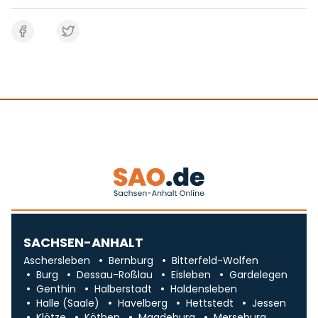
SACHSEN-ANHALT
Aschersleben
Bernburg
Bitterfeld-Wolfen
Burg
Dessau-Roßlau
Eisleben
Gardelegen
Genthin
Halberstadt
Haldensleben
Halle (Saale)
Havelberg
Hettstedt
Jessen
Klötze
Köthen
Magdeburg
Merseburg