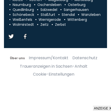
Naumburg
Oschersleben
Osterburg
Quedlinburg
Salzwedel
Sangerhausen
Schönebeck
Staßfurt
Stendal
Wanzleben
Weißenfels
Wernigerode
Wittenberg
Wolmirstedt
Zeitz
Zerbst
Impressum/Kontakt
Datenschutz
Über uns
Traueranzeigen in Sachsen-Anhalt
Cookie-Einstellungen
ANZEIGE 