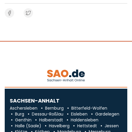
SACHSEN-ANHALT
Aschersleben
Bernburg
Bitterfeld-Wolfen
Burg
Dessau-Roßlau
Eisleben
Gardelegen
Genthin
Halberstadt
Haldensleben
Halle (Saale)
Havelberg
Hettstedt
Jessen
Klötze
Köthen
Magdeburg
Merseburg