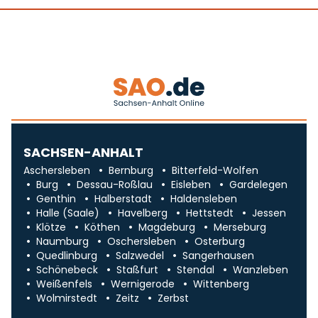
SACHSEN-ANHALT
Aschersleben
Bernburg
Bitterfeld-Wolfen
Burg
Dessau-Roßlau
Eisleben
Gardelegen
Genthin
Halberstadt
Haldensleben
Halle (Saale)
Havelberg
Hettstedt
Jessen
Klötze
Köthen
Magdeburg
Merseburg
Naumburg
Oschersleben
Osterburg
Quedlinburg
Salzwedel
Sangerhausen
Schönebeck
Staßfurt
Stendal
Wanzleben
Weißenfels
Wernigerode
Wittenberg
Wolmirstedt
Zeitz
Zerbst