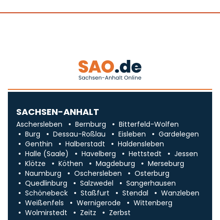
SACHSEN-ANHALT
Aschersleben
Bernburg
Bitterfeld-Wolfen
Burg
Dessau-Roßlau
Eisleben
Gardelegen
Genthin
Halberstadt
Haldensleben
Halle (Saale)
Havelberg
Hettstedt
Jessen
Klötze
Köthen
Magdeburg
Merseburg
Naumburg
Oschersleben
Osterburg
Quedlinburg
Salzwedel
Sangerhausen
Schönebeck
Staßfurt
Stendal
Wanzleben
Weißenfels
Wernigerode
Wittenberg
Wolmirstedt
Zeitz
Zerbst