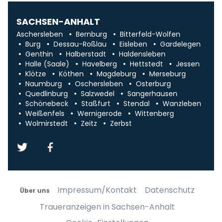
SACHSEN-ANHALT
Aschersleben
Bernburg
Bitterfeld-Wolfen
Burg
Dessau-Roßlau
Eisleben
Gardelegen
Genthin
Halberstadt
Haldensleben
Halle (Saale)
Havelberg
Hettstedt
Jessen
Klötze
Köthen
Magdeburg
Merseburg
Naumburg
Oschersleben
Osterburg
Quedlinburg
Salzwedel
Sangerhausen
Schönebeck
Staßfurt
Stendal
Wanzleben
Weißenfels
Wernigerode
Wittenberg
Wolmirstedt
Zeitz
Zerbst
Impressum/Kontakt
Datenschutz
Über uns
Traueranzeigen in Sachsen-Anhalt