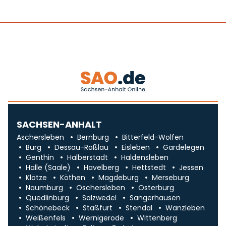
SACHSEN-ANHALT
Aschersleben
Bernburg
Bitterfeld-Wolfen
Burg
Dessau-Roßlau
Eisleben
Gardelegen
Genthin
Halberstadt
Haldensleben
Halle (Saale)
Havelberg
Hettstedt
Jessen
Klötze
Köthen
Magdeburg
Merseburg
Naumburg
Oschersleben
Osterburg
Quedlinburg
Salzwedel
Sangerhausen
Schönebeck
Staßfurt
Stendal
Wanzleben
Weißenfels
Wernigerode
Wittenberg