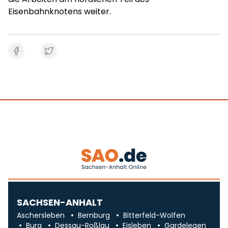
Eisenbahnknotens weiter.
SACHSEN-ANHALT
Aschersleben
Bernburg
Bitterfeld-Wolfen
Burg
Dessau-Roßlau
Eisleben
Gardelegen