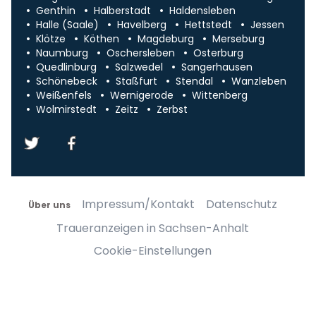
Genthin
Halberstadt
Haldensleben
Halle (Saale)
Havelberg
Hettstedt
Jessen
Klötze
Köthen
Magdeburg
Merseburg
Naumburg
Oschersleben
Osterburg
Quedlinburg
Salzwedel
Sangerhausen
Schönebeck
Staßfurt
Stendal
Wanzleben
Weißenfels
Wernigerode
Wittenberg
Wolmirstedt
Zeitz
Zerbst
Impressum/Kontakt
Datenschutz
Über uns
Traueranzeigen in Sachsen-Anhalt
Cookie-Einstellungen