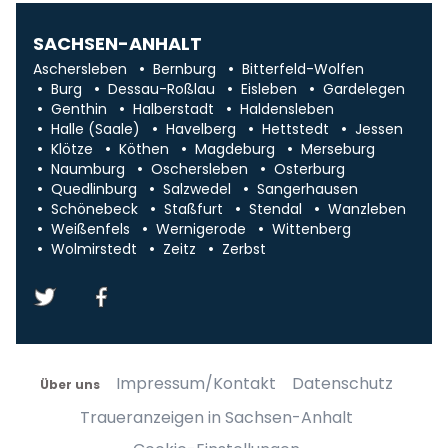
SACHSEN-ANHALT
Aschersleben
Bernburg
Bitterfeld-Wolfen
Burg
Dessau-Roßlau
Eisleben
Gardelegen
Genthin
Halberstadt
Haldensleben
Halle (Saale)
Havelberg
Hettstedt
Jessen
Klötze
Köthen
Magdeburg
Merseburg
Naumburg
Oschersleben
Osterburg
Quedlinburg
Salzwedel
Sangerhausen
Schönebeck
Staßfurt
Stendal
Wanzleben
Weißenfels
Wernigerode
Wittenberg
Wolmirstedt
Zeitz
Zerbst
Impressum/Kontakt
Datenschutz
Über uns
Traueranzeigen in Sachsen-Anhalt