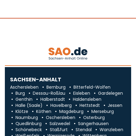
SACHSEN-ANHALT
Aschersleben
Bernburg
Bitterfeld-Wolfen
Burg
Dessau-Roßlau
Eisleben
Gardelegen
Genthin
Halberstadt
Haldensleben
Halle (Saale)
Havelberg
Hettstedt
Jessen
Klötze
Köthen
Magdeburg
Merseburg
Naumburg
Oschersleben
Osterburg
Quedlinburg
Salzwedel
Sangerhausen
Schönebeck
Staßfurt
Stendal
Wanzleben
Weißenfels
Wernigerode
Wittenberg