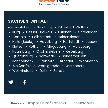
SACHSEN-ANHALT
Aschersleben
Bernburg
Bitterfeld-Wolfen
Burg
Dessau-Roßlau
Eisleben
Gardelegen
Genthin
Halberstadt
Haldensleben
Halle (Saale)
Havelberg
Hettstedt
Jessen
Klötze
Köthen
Magdeburg
Merseburg
Naumburg
Oschersleben
Osterburg
Quedlinburg
Salzwedel
Sangerhausen
Schönebeck
Staßfurt
Stendal
Wanzleben
Weißenfels
Wernigerode
Wittenberg
Wolmirstedt
Zeitz
Zerbst
Impressum/Kontakt
Datenschutz
Über uns