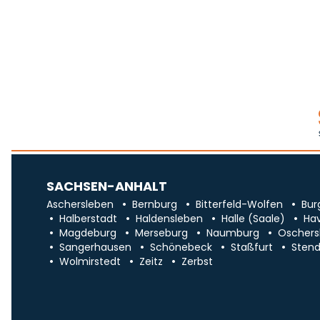
SACHSEN-ANHALT
Aschersleben
Bernburg
Bitterfeld-Wolfen
Bur
Halberstadt
Haldensleben
Halle (Saale)
Ha
Magdeburg
Merseburg
Naumburg
Oschers
Sangerhausen
Schönebeck
Staßfurt
Stend
Wolmirstedt
Zeitz
Zerbst