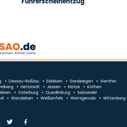
Führerscheinentzug
g
Dessau-Roßlau
Eisleben
Gardelegen
Genthin
velberg
Hettstedt
Jessen
Klötze
Köthen
leben
Osterburg
Quedlinburg
Salzwedel
al
Wanzleben
Weißenfels
Wernigerode
Wittenberg