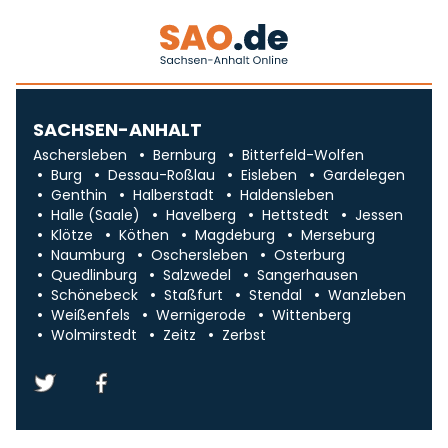
SACHSEN-ANHALT
Aschersleben
Bernburg
Bitterfeld-Wolfen
Burg
Dessau-Roßlau
Eisleben
Gardelegen
Genthin
Halberstadt
Haldensleben
Halle (Saale)
Havelberg
Hettstedt
Jessen
Klötze
Köthen
Magdeburg
Merseburg
Naumburg
Oschersleben
Osterburg
Quedlinburg
Salzwedel
Sangerhausen
Schönebeck
Staßfurt
Stendal
Wanzleben
Weißenfels
Wernigerode
Wittenberg
Wolmirstedt
Zeitz
Zerbst