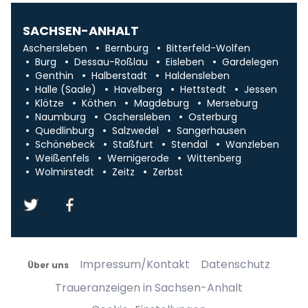
SACHSEN-ANHALT
Aschersleben
Bernburg
Bitterfeld-Wolfen
Burg
Dessau-Roßlau
Eisleben
Gardelegen
Genthin
Halberstadt
Haldensleben
Halle (Saale)
Havelberg
Hettstedt
Jessen
Klötze
Köthen
Magdeburg
Merseburg
Naumburg
Oschersleben
Osterburg
Quedlinburg
Salzwedel
Sangerhausen
Schönebeck
Staßfurt
Stendal
Wanzleben
Weißenfels
Wernigerode
Wittenberg
Wolmirstedt
Zeitz
Zerbst
Impressum/Kontakt
Datenschutz
Über uns
Traueranzeigen in Sachsen-Anhalt