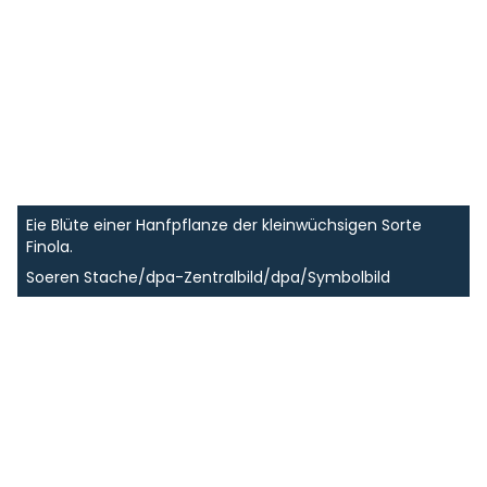
Eie Blüte einer Hanfpflanze der kleinwüchsigen Sorte
Finola.
Soeren Stache/dpa-Zentralbild/dpa/Symbolbild