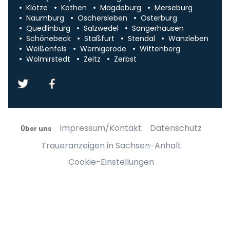
Klötze
Köthen
Magdeburg
Merseburg
Naumburg
Oschersleben
Osterburg
Quedlinburg
Salzwedel
Sangerhausen
Schönebeck
Staßfurt
Stendal
Wanzleben
Weißenfels
Wernigerode
Wittenberg
Wolmirstedt
Zeitz
Zerbst
Impressum/Kontakt
Datenschutz
Über uns
Traueranzeigen in Sachsen-Anhalt
Cookie-Einstellungen