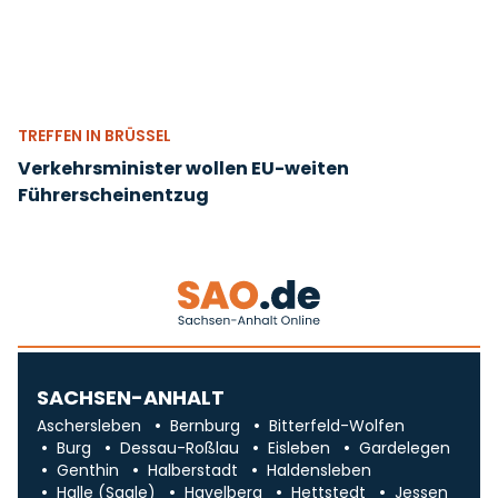
TREFFEN IN BRÜSSEL
Verkehrsminister wollen EU-weiten
Führerscheinentzug
SACHSEN-ANHALT
Aschersleben
Bernburg
Bitterfeld-Wolfen
Burg
Dessau-Roßlau
Eisleben
Gardelegen
Genthin
Halberstadt
Haldensleben
Halle (Saale)
Havelberg
Hettstedt
Jessen