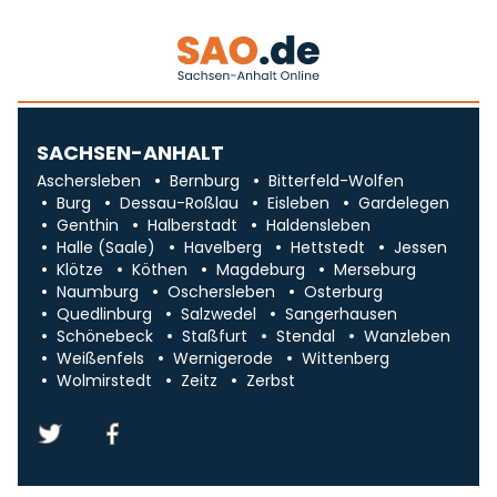
SACHSEN-ANHALT
Aschersleben
Bernburg
Bitterfeld-Wolfen
Burg
Dessau-Roßlau
Eisleben
Gardelegen
Genthin
Halberstadt
Haldensleben
Halle (Saale)
Havelberg
Hettstedt
Jessen
Klötze
Köthen
Magdeburg
Merseburg
Naumburg
Oschersleben
Osterburg
Quedlinburg
Salzwedel
Sangerhausen
Schönebeck
Staßfurt
Stendal
Wanzleben
Weißenfels
Wernigerode
Wittenberg
Wolmirstedt
Zeitz
Zerbst