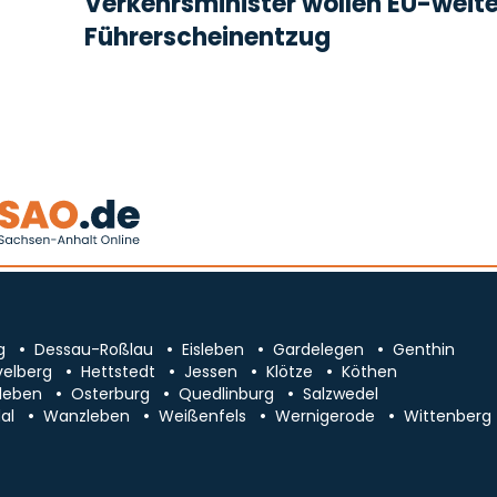
Verkehrsminister wollen EU-weit
Führerscheinentzug
g
Dessau-Roßlau
Eisleben
Gardelegen
Genthin
velberg
Hettstedt
Jessen
Klötze
Köthen
leben
Osterburg
Quedlinburg
Salzwedel
al
Wanzleben
Weißenfels
Wernigerode
Wittenberg