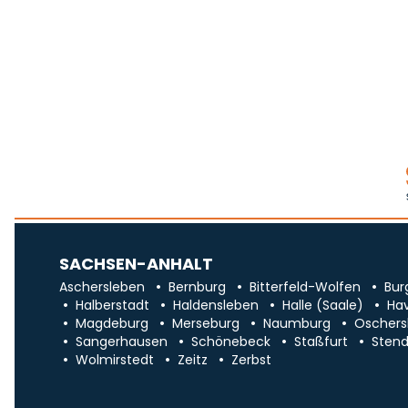
SACHSEN-ANHALT
Aschersleben
Bernburg
Bitterfeld-Wolfen
Bur
Halberstadt
Haldensleben
Halle (Saale)
Ha
Magdeburg
Merseburg
Naumburg
Oschers
Sangerhausen
Schönebeck
Staßfurt
Stend
Wolmirstedt
Zeitz
Zerbst