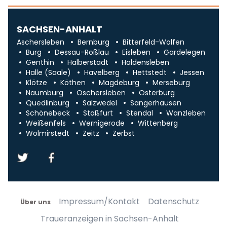
SACHSEN-ANHALT
Aschersleben
Bernburg
Bitterfeld-Wolfen
Burg
Dessau-Roßlau
Eisleben
Gardelegen
Genthin
Halberstadt
Haldensleben
Halle (Saale)
Havelberg
Hettstedt
Jessen
Klötze
Köthen
Magdeburg
Merseburg
Naumburg
Oschersleben
Osterburg
Quedlinburg
Salzwedel
Sangerhausen
Schönebeck
Staßfurt
Stendal
Wanzleben
Weißenfels
Wernigerode
Wittenberg
Wolmirstedt
Zeitz
Zerbst
Impressum/Kontakt
Datenschutz
Über uns
Traueranzeigen in Sachsen-Anhalt