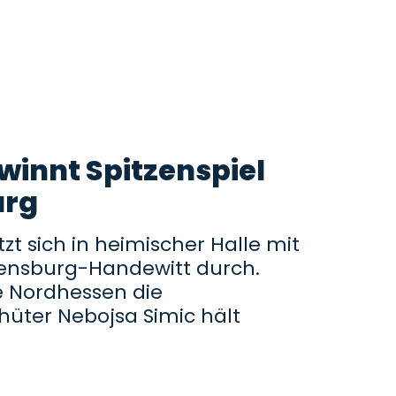
innt Spitzenspiel
urg
t sich in heimischer Halle mit
lensburg-Handewitt durch.
 Nordhessen die
hüter Nebojsa Simic hält