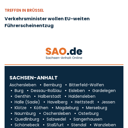
TREFFEN IN BRÜSSEL
Verkehrsminister wollen EU-weiten
Führerscheinentzug
SACHSEN-ANHALT
Aschersleben
Bernburg
Bitterfeld-Wolfen
Burg
Dessau-Roßlau
Eisleben
Gardelegen
Genthin
Halberstadt
Haldensleben
Halle (Saale)
Havelberg
Hettstedt
Jessen
Klötze
Köthen
Magdeburg
Merseburg
Naumburg
Oschersleben
Osterburg
Quedlinburg
Salzwedel
Sangerhausen
Schönebeck
Staßfurt
Stendal
Wanzleben