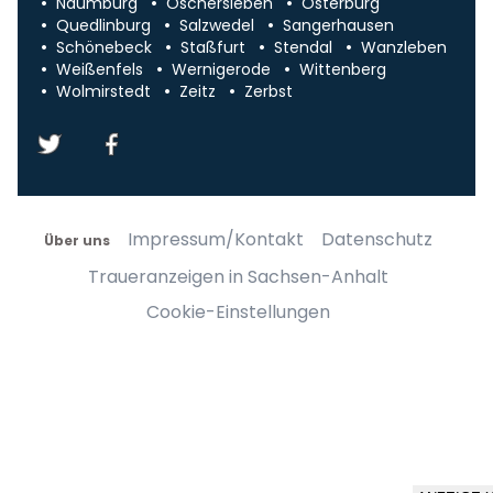
Naumburg
Oschersleben
Osterburg
Quedlinburg
Salzwedel
Sangerhausen
Schönebeck
Staßfurt
Stendal
Wanzleben
Weißenfels
Wernigerode
Wittenberg
Wolmirstedt
Zeitz
Zerbst
Impressum/Kontakt
Datenschutz
Über uns
Traueranzeigen in Sachsen-Anhalt
Cookie-Einstellungen