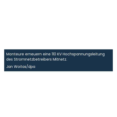
Monteure erneuern eine 110 KV Hochspannungsleitung
des Stromnetzbetreibers Mitnetz.
Jan Woitas/dpa