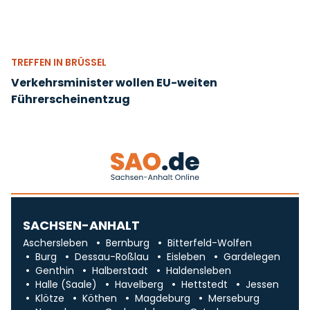
TREFFEN IN BRÜSSEL
Verkehrsminister wollen EU-weiten
Führerscheinentzug
SACHSEN-ANHALT
Aschersleben
Bernburg
Bitterfeld-Wolfen
Burg
Dessau-Roßlau
Eisleben
Gardelegen
Genthin
Halberstadt
Haldensleben
Halle (Saale)
Havelberg
Hettstedt
Jessen
Klötze
Köthen
Magdeburg
Merseburg