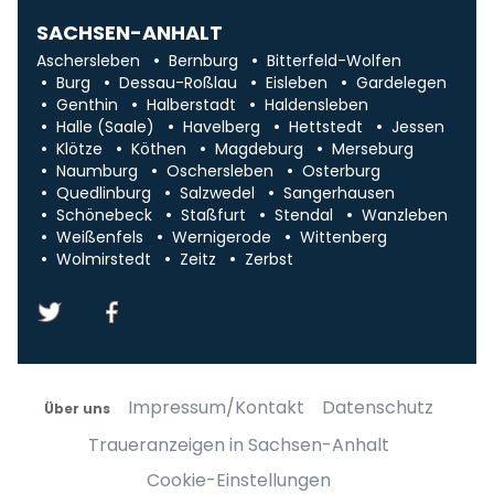
SACHSEN-ANHALT
Aschersleben
Bernburg
Bitterfeld-Wolfen
Burg
Dessau-Roßlau
Eisleben
Gardelegen
Genthin
Halberstadt
Haldensleben
Halle (Saale)
Havelberg
Hettstedt
Jessen
Klötze
Köthen
Magdeburg
Merseburg
Naumburg
Oschersleben
Osterburg
Quedlinburg
Salzwedel
Sangerhausen
Schönebeck
Staßfurt
Stendal
Wanzleben
Weißenfels
Wernigerode
Wittenberg
Wolmirstedt
Zeitz
Zerbst
Impressum/Kontakt
Datenschutz
Über uns
Traueranzeigen in Sachsen-Anhalt
Cookie-Einstellungen