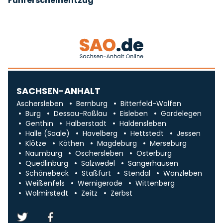
Führerscheinentzug
SACHSEN-ANHALT
Aschersleben
Bernburg
Bitterfeld-Wolfen
Burg
Dessau-Roßlau
Eisleben
Gardelegen
Genthin
Halberstadt
Haldensleben
Halle (Saale)
Havelberg
Hettstedt
Jessen
Klötze
Köthen
Magdeburg
Merseburg
Naumburg
Oschersleben
Osterburg
Quedlinburg
Salzwedel
Sangerhausen
Schönebeck
Staßfurt
Stendal
Wanzleben
Weißenfels
Wernigerode
Wittenberg
Wolmirstedt
Zeitz
Zerbst