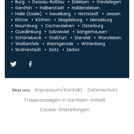
Burg
Dessau-Roßlau
Eisleben
Gardelegen
Genthin
Halberstadt
Haldensleben
Halle (Saale)
Havelberg
Hettstedt
Jessen
Klötze
Köthen
Magdeburg
Merseburg
Naumburg
Oschersleben
Osterburg
Quedlinburg
Salzwedel
Sangerhausen
Schönebeck
Staßfurt
Stendal
Wanzleben
Weißenfels
Wernigerode
Wittenberg
Wolmirstedt
Zeitz
Zerbst
Impressum/Kontakt
Datenschutz
Über uns
Traueranzeigen in Sachsen-Anhalt
Cookie-Einstellungen