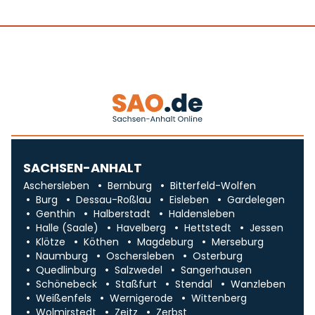
SACHSEN-ANHALT
Aschersleben
Bernburg
Bitterfeld-Wolfen
Burg
Dessau-Roßlau
Eisleben
Gardelegen
Genthin
Halberstadt
Haldensleben
Halle (Saale)
Havelberg
Hettstedt
Jessen
Klötze
Köthen
Magdeburg
Merseburg
Naumburg
Oschersleben
Osterburg
Quedlinburg
Salzwedel
Sangerhausen
Schönebeck
Staßfurt
Stendal
Wanzleben
Weißenfels
Wernigerode
Wittenberg
Wolmirstedt
Zeitz
Zerbst