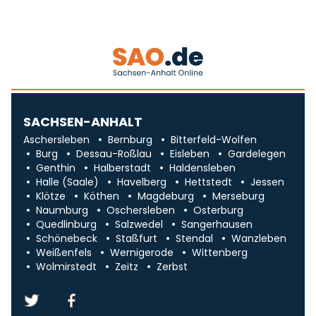
SACHSEN-ANHALT
Aschersleben
Bernburg
Bitterfeld-Wolfen
Burg
Dessau-Roßlau
Eisleben
Gardelegen
Genthin
Halberstadt
Haldensleben
Halle (Saale)
Havelberg
Hettstedt
Jessen
Klötze
Köthen
Magdeburg
Merseburg
Naumburg
Oschersleben
Osterburg
Quedlinburg
Salzwedel
Sangerhausen
Schönebeck
Staßfurt
Stendal
Wanzleben
Weißenfels
Wernigerode
Wittenberg
Wolmirstedt
Zeitz
Zerbst