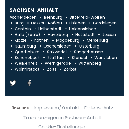
SACHSEN-ANHALT
Aschersleben
Bernburg
Bitterfeld-Wolfen
Burg
Dessau-Roßlau
Eisleben
Gardelegen
Genthin
Halberstadt
Haldensleben
Halle (Saale)
Havelberg
Hettstedt
Jessen
Klötze
Köthen
Magdeburg
Merseburg
Naumburg
Oschersleben
Osterburg
Quedlinburg
Salzwedel
Sangerhausen
Schönebeck
Staßfurt
Stendal
Wanzleben
Weißenfels
Wernigerode
Wittenberg
Wolmirstedt
Zeitz
Zerbst
Impressum/Kontakt
Datenschutz
Über uns
Traueranzeigen in Sachsen-Anhalt
Cookie-Einstellungen