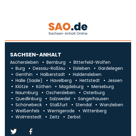
SACHSEN-ANHALT
Aschersleben
Bernburg
Bitterfeld-Wolfen
Burg
Dessau-Roßlau
Eisleben
Gardelegen
Genthin
Halberstadt
Haldensleben
Halle (Saale)
Havelberg
Hettstedt
Jessen
Klötze
Köthen
Magdeburg
Merseburg
Naumburg
Oschersleben
Osterburg
Quedlinburg
Salzwedel
Sangerhausen
Schönebeck
Staßfurt
Stendal
Wanzleben
Weißenfels
Wernigerode
Wittenberg
Wolmirstedt
Zeitz
Zerbst