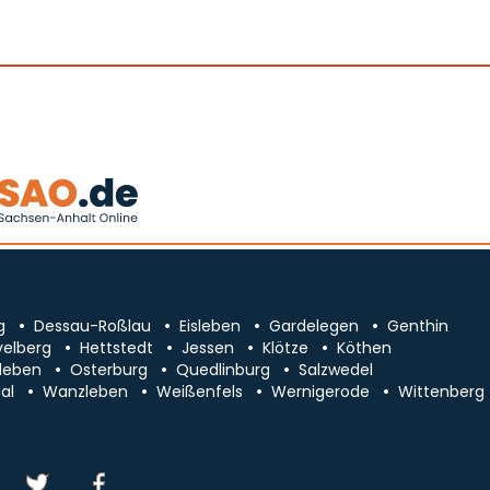
g
Dessau-Roßlau
Eisleben
Gardelegen
Genthin
velberg
Hettstedt
Jessen
Klötze
Köthen
leben
Osterburg
Quedlinburg
Salzwedel
al
Wanzleben
Weißenfels
Wernigerode
Wittenberg