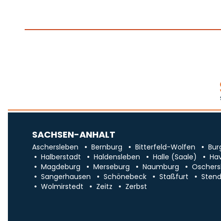
SACHSEN-ANHALT
Aschersleben
Bernburg
Bitterfeld-Wolfen
Bur
Halberstadt
Haldensleben
Halle (Saale)
Ha
Magdeburg
Merseburg
Naumburg
Oschers
Sangerhausen
Schönebeck
Staßfurt
Stend
Wolmirstedt
Zeitz
Zerbst