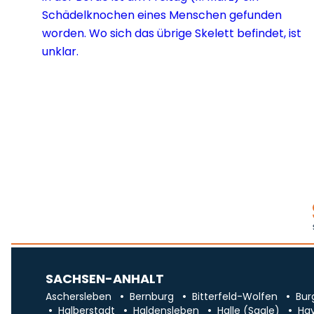
SACHSEN-ANHALT
Aschersleben
Bernburg
Bitterfeld-Wolfen
Bur
Halberstadt
Haldensleben
Halle (Saale)
Ha