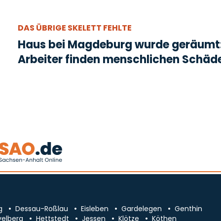
DAS ÜBRIGE SKELETT FEHLTE
Haus bei Magdeburg wurde geräumt
Arbeiter finden menschlichen Schäd
g
Dessau-Roßlau
Eisleben
Gardelegen
Genthin
velberg
Hettstedt
Jessen
Klötze
Köthen