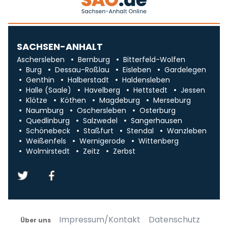
SACHSEN-ANHALT
Aschersleben
Bernburg
Bitterfeld-Wolfen
Burg
Dessau-Roßlau
Eisleben
Gardelegen
Genthin
Halberstadt
Haldensleben
Halle (Saale)
Havelberg
Hettstedt
Jessen
Klötze
Köthen
Magdeburg
Merseburg
Naumburg
Oschersleben
Osterburg
Quedlinburg
Salzwedel
Sangerhausen
Schönebeck
Staßfurt
Stendal
Wanzleben
Weißenfels
Wernigerode
Wittenberg
Wolmirstedt
Zeitz
Zerbst
Impressum/Kontakt
Datenschutz
Über uns