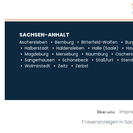
SACHSEN-ANHALT
Aschersleben
Bernburg
Bitterfeld-Wolfen
Bur
Halberstadt
Haldensleben
Halle (Saale)
Ha
Magdeburg
Merseburg
Naumburg
Oschers
Sangerhausen
Schönebeck
Staßfurt
Stend
Wolmirstedt
Zeitz
Zerbst
Impr
Über uns
Traueranzeigen in Sa