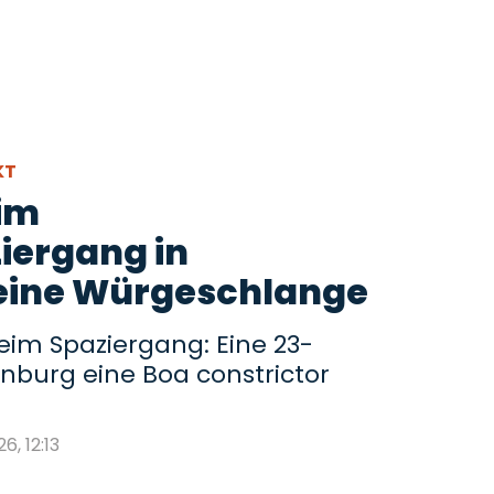
KT
eim
iergang in
eine Würgeschlange
im Spaziergang: Eine 23-
enburg eine Boa constrictor
6, 12:13