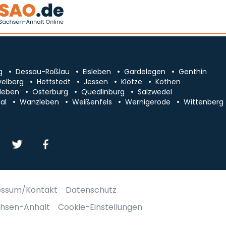
g
Dessau-Roßlau
Eisleben
Gardelegen
Genthin
velberg
Hettstedt
Jessen
Klötze
Köthen
leben
Osterburg
Quedlinburg
Salzwedel
al
Wanzleben
Weißenfels
Wernigerode
Wittenberg
essum/Kontakt
Datenschutz
chsen-Anhalt
Cookie-Einstellungen