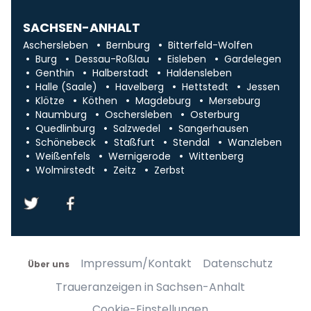
SACHSEN-ANHALT
Aschersleben
Bernburg
Bitterfeld-Wolfen
Burg
Dessau-Roßlau
Eisleben
Gardelegen
Genthin
Halberstadt
Haldensleben
Halle (Saale)
Havelberg
Hettstedt
Jessen
Klötze
Köthen
Magdeburg
Merseburg
Naumburg
Oschersleben
Osterburg
Quedlinburg
Salzwedel
Sangerhausen
Schönebeck
Staßfurt
Stendal
Wanzleben
Weißenfels
Wernigerode
Wittenberg
Wolmirstedt
Zeitz
Zerbst
Impressum/Kontakt
Datenschutz
Über uns
Traueranzeigen in Sachsen-Anhalt
Cookie-Einstellungen