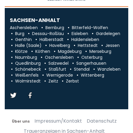
SACHSEN-ANHALT
Aschersleben
Bernburg
Bitterfeld-Wolfen
Burg
Dessau-Roßlau
Eisleben
Gardelegen
Genthin
Halberstadt
Haldensleben
Halle (Saale)
Havelberg
Hettstedt
Jessen
Klötze
Köthen
Magdeburg
Merseburg
Naumburg
Oschersleben
Osterburg
Quedlinburg
Salzwedel
Sangerhausen
Schönebeck
Staßfurt
Stendal
Wanzleben
Weißenfels
Wernigerode
Wittenberg
Wolmirstedt
Zeitz
Zerbst
Impressum/Kontakt
Datenschutz
Über uns
Traueranzeigen in Sachsen-Anhalt